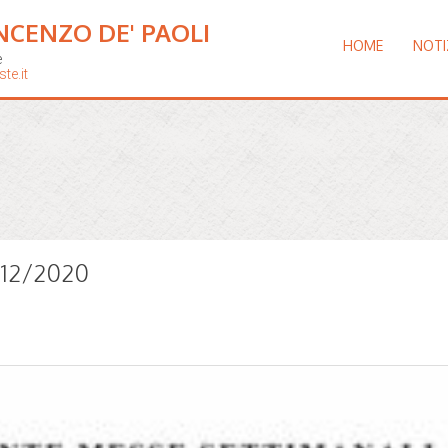
NCENZO DE' PAOLI
HOME
NOTI
e
te.it
8/12/2020