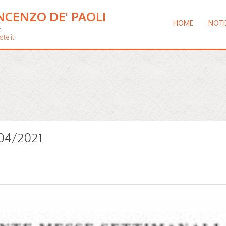
NCENZO DE' PAOLI
HOME
NOTI
e
te.it
/04/2021