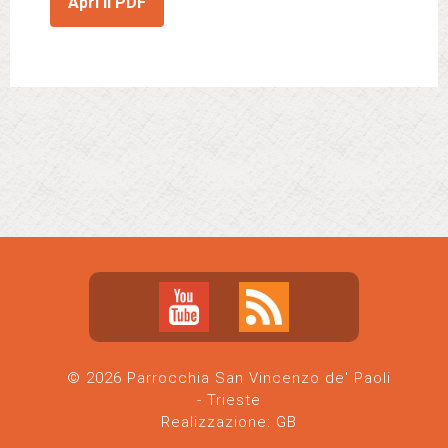
Apri il PDF
© 2026 Parrocchia San Vincenzo de' Paoli
- Trieste
Realizzazione:
GB