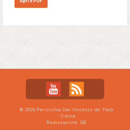
Apri il PDF
© 2026 Parrocchia San Vincenzo de' Paoli
- Trieste
Realizzazione:
GB