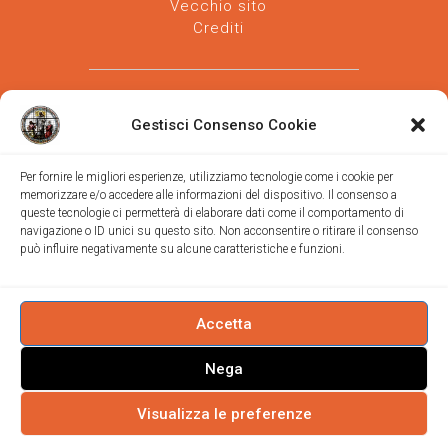
Vecchio sito
Crediti
Gestisci Consenso Cookie
Per fornire le migliori esperienze, utilizziamo tecnologie come i cookie per
memorizzare e/o accedere alle informazioni del dispositivo. Il consenso a
Parrocchia san Vincenzo de' Paoli
-
queste tecnologie ci permetterà di elaborare dati come il comportamento di
Diocesi
navigazione o ID unici su questo sito. Non acconsentire o ritirare il consenso
di Trieste
può influire negativamente su alcune caratteristiche e funzioni.
via Vittorino da Feltre, 11 (chiesa)
via Gregorio Ananian, 3 (ufficio)
Trieste
Tel.
040/390250
Accetta
https://www.svdp-trieste.it
-
parrocchia@svdp-trieste.it
Nega
Informativa privacy
-
Informativa cookie
Visualizza le preferenze