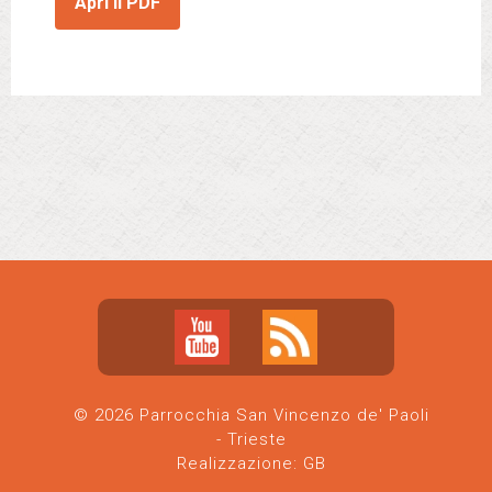
Apri il PDF
© 2026 Parrocchia San Vincenzo de' Paoli
- Trieste
Realizzazione:
GB