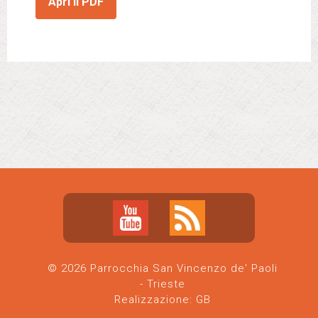
Apri il PDF
© 2026 Parrocchia San Vincenzo de' Paoli
- Trieste
Realizzazione:
GB