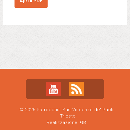
Apri il PDF
© 2026 Parrocchia San Vincenzo de' Paoli
- Trieste
Realizzazione:
GB