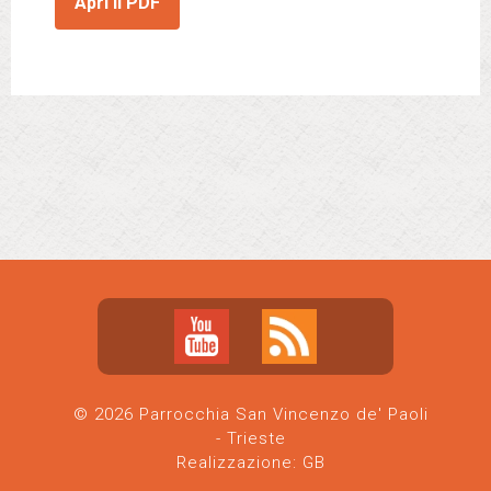
Apri il PDF
© 2026 Parrocchia San Vincenzo de' Paoli
- Trieste
Realizzazione:
GB