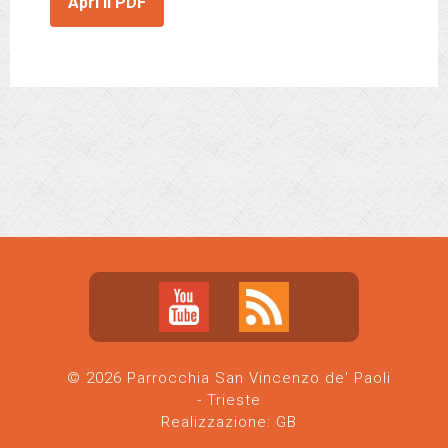
Apri il PDF
© 2026 Parrocchia San Vincenzo de' Paoli
- Trieste
Realizzazione:
GB