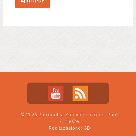
Apri il PDF
© 2026 Parrocchia San Vincenzo de' Paoli
- Trieste
Realizzazione:
GB