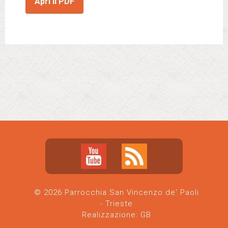
Apri il PDF
© 2026 Parrocchia San Vincenzo de' Paoli
- Trieste
Realizzazione:
GB