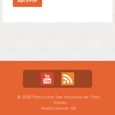
Apri il PDF
© 2026 Parrocchia San Vincenzo de' Paoli
- Trieste
Realizzazione:
GB