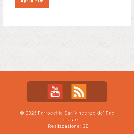
Apri il PDF
© 2026 Parrocchia San Vincenzo de' Paoli
- Trieste
Realizzazione:
GB