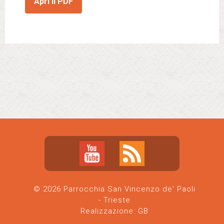
Apri il PDF
© 2026 Parrocchia San Vincenzo de' Paoli
- Trieste
Realizzazione:
GB