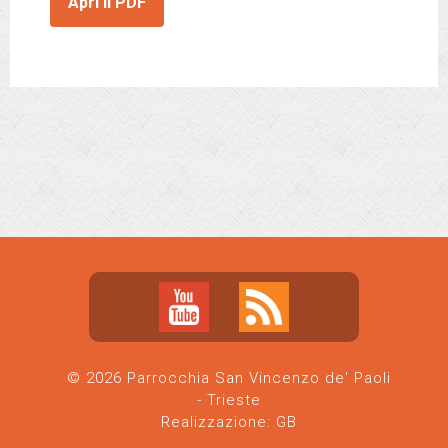
Apri il PDF
© 2026 Parrocchia San Vincenzo de' Paoli
- Trieste
Realizzazione:
GB