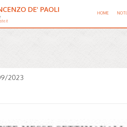
NCENZO DE' PAOLI
HOME
NOTI
e
te.it
/09/2023