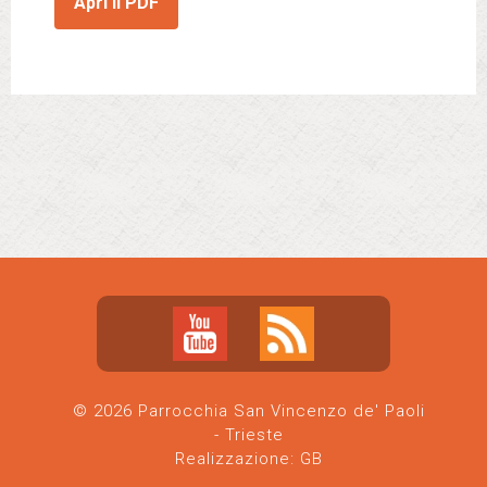
Apri il PDF
© 2026 Parrocchia San Vincenzo de' Paoli
- Trieste
Realizzazione:
GB