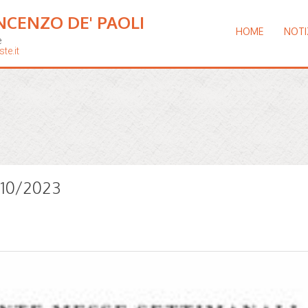
NCENZO DE' PAOLI
HOME
NOTI
e
te.it
3/10/2023