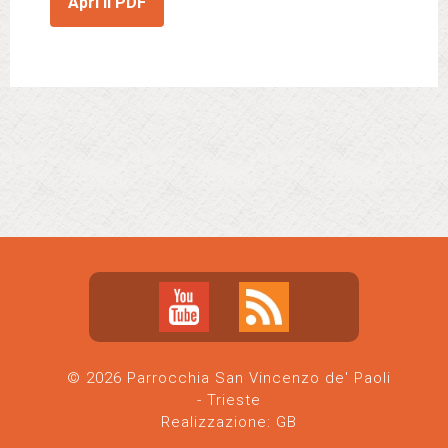
Apri il PDF
© 2026 Parrocchia San Vincenzo de' Paoli
- Trieste
Realizzazione:
GB