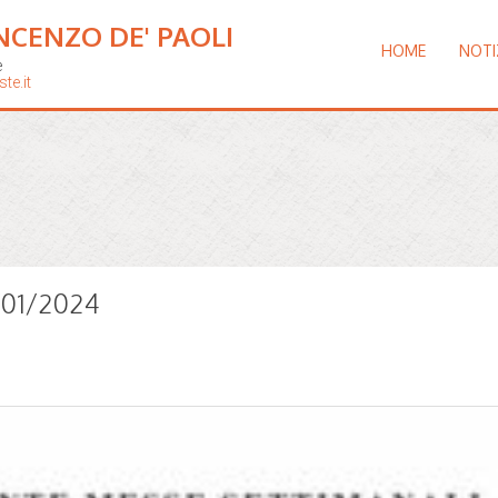
NCENZO DE' PAOLI
HOME
NOTI
e
te.it
2/01/2024