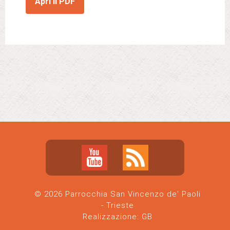
Apri il PDF
© 2026 Parrocchia San Vincenzo de' Paoli
- Trieste
Realizzazione:
GB