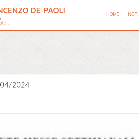
NCENZO DE' PAOLI
HOME
NOTI
e
te.it
8/04/2024