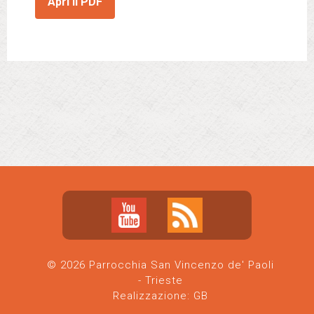
Apri il PDF
© 2026 Parrocchia San Vincenzo de' Paoli
- Trieste
Realizzazione:
GB