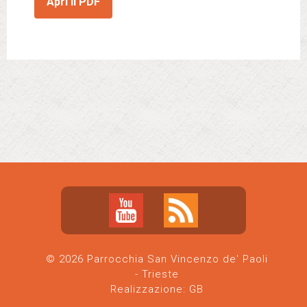
Apri il PDF
© 2026 Parrocchia San Vincenzo de' Paoli
- Trieste
Realizzazione:
GB