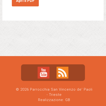
Apri il PDF
© 2026 Parrocchia San Vincenzo de' Paoli
- Trieste
Realizzazione:
GB