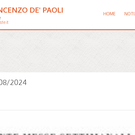
NCENZO DE' PAOLI
HOME
NOTI
e
te.it
9/08/2024