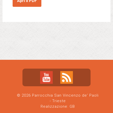
Apri il PDF
© 2026 Parrocchia San Vincenzo de' Paoli
- Trieste
Realizzazione:
GB