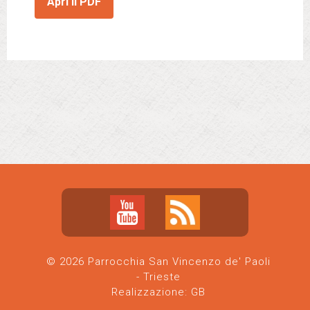
Apri il PDF
© 2026 Parrocchia San Vincenzo de' Paoli
- Trieste
Realizzazione:
GB