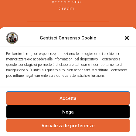
Vecchio sito
Crediti
Gestisci Consenso Cookie
Per fornire le migliori esperienze, utilizziamo tecnologie come i cookie per
memorizzare e/o accedere alle informazioni del dispositivo. Il consenso a
Parrocchia san Vincenzo de' Paoli
-
queste tecnologie ci permetterà di elaborare dati come il comportamento di
Diocesi
navigazione o ID unici su questo sito. Non acconsentire o ritirare il consenso
di Trieste
può influire negativamente su alcune caratteristiche e funzioni.
via Vittorino da Feltre, 11 (chiesa)
via Gregorio Ananian, 3 (ufficio)
Trieste
Tel.
040/390250
Accetta
https://www.svdp-trieste.it
-
parrocchia@svdp-trieste.it
Nega
Informativa privacy
-
Informativa cookie
Visualizza le preferenze