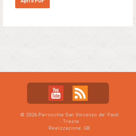
Apri il PDF
© 2026 Parrocchia San Vincenzo de' Paoli
- Trieste
Realizzazione:
GB