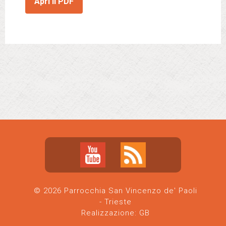
Apri il PDF
© 2026 Parrocchia San Vincenzo de' Paoli
- Trieste
Realizzazione:
GB