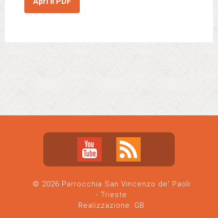
Apri il PDF
© 2026 Parrocchia San Vincenzo de' Paoli
- Trieste
Realizzazione:
GB