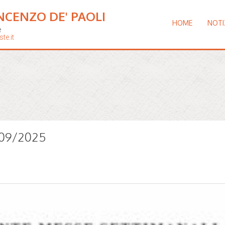
NCENZO DE' PAOLI
HOME
NOTI
e
te.it
5/09/2025