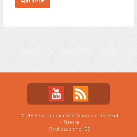
Apri il PDF
© 2026 Parrocchia San Vincenzo de' Paoli
- Trieste
Realizzazione:
GB