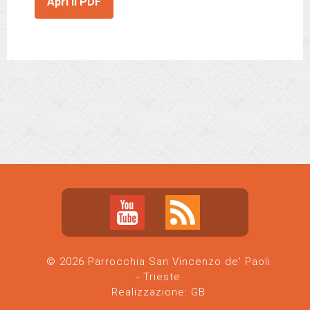
Apri il PDF
© 2026 Parrocchia San Vincenzo de' Paoli
- Trieste
Realizzazione:
GB