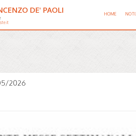
NCENZO DE' PAOLI
HOME
NOTI
e
te.it
/05/2026