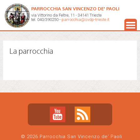
PARROCCHIA SAN VINCENZO DE' PAOLI
via Vittorino da Feltre, 11 - 34141 Trieste
tel. 040/390250 -
parrocchia@svdp-trieste.it
La parrocchia
© 2026 Parrocchia San Vincenzo de' Paoli