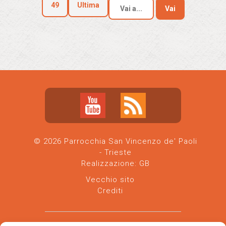
49
Ultima
Vai
© 2026 Parrocchia San Vincenzo de' Paoli
- Trieste
Realizzazione:
GB
Vecchio sito
Crediti