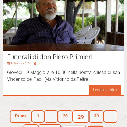
Funerali di don Piero Primieri
18 Maggio 2022
GB
Giovedì 19 Maggio alle 10.30 nella nostra chiesa di san
Vincenzo de’ Paoli (via Vittorino da Feltre ...
Leggi avanti
Prima
1
...
28
29
30
...